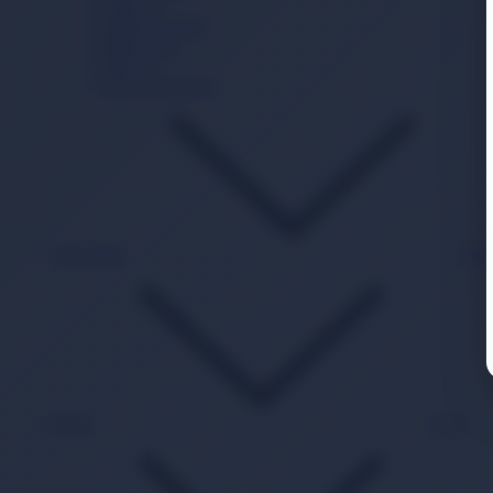
Kolonya
Pamuk Ürünleri
Bebek Yağı
Deterjan
Güneş Koruyucu
Akıl Zeka
Bac
Kitap
Back