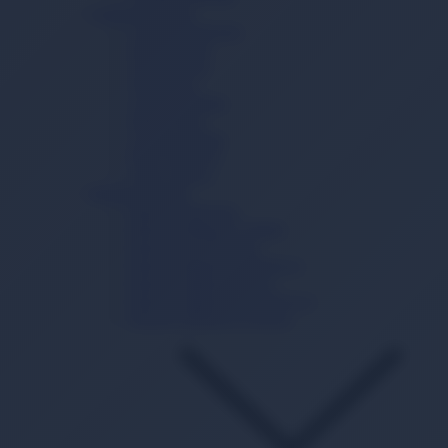
Çamaşır Yıkama
Çamaşır Deterjanı
Sıvı Deterjan
Toz Deterjan
Yumuşatıcı
Çamaşır Tableti
Sabun Tozu
Çamaşır Sodası
Kireç Önleyici
Leke Çıkarıcı
Bulaşık Yıkama
Bulaşık Deterjanı
Bulaşık Makinesi Tableti
Bulaşık Jel Deterjanı
Bulaşık Makinesi Parlatıcısı
Bulaşık Makinesi Tuzu
Bulaşık Makinesi Temizleyici
Bulaşık Makinesi Kokusu