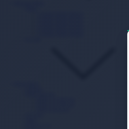
Beslenme Mama
Mama
1 Numara Bebek Maması
2 Numara Bebek Maması
3 Numara Bebek Maması
4 Numara Bebek Maması
5 Numara Bebek Maması
Ek Gıda
Bebek Bakım
Şampuan
Bebek Deterjanı
Bebek Sıvı Deterjanı
Bebek Toz Deterjanı
Bebek Yumuşatıcı
Alt Açma
Sabun
Krem/Losyon