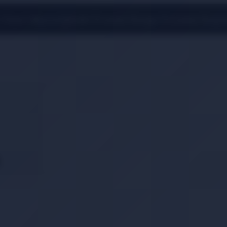
 Üzeri Alışverişlerde Ücretsiz Kargo Fırsatını Kaçı