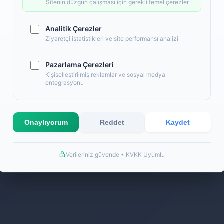
Sitenin düzgün çalışması için gerekli temel çerezler
Analitik Çerezler
Ziyaretçi istatistikleri ve site performansı analizi
Pazarlama Çerezleri
Kişiselleştirilmiş reklamlar ve sosyal medya
entegrasyonu
k
Onaylıyorum
Reddet
Kaydet
Verileriniz güvende • KVKK Uyumlu