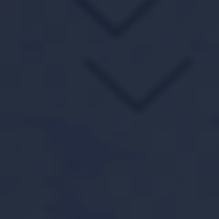
Oyun
Back
Süpermarket
B
Sağlık Ürünleri
Hasta Bezi
Yatak Koruyucu
Vücut Temizleme Havlusu
Mesane Pedi
Lohusa Pedi
İçecek
Kahve
Çay
Ev ve Yaşam
Temizlik Mendili