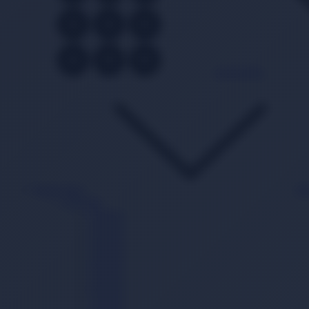
Kategoriler
Bebek Bezi
Ba
Cırtlı Bez
0 Beden
1 Beden
2 Beden
3 Beden
4 Beden
5 Beden
6 Beden
7 Beden