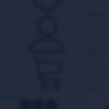
Favorilerim
Hesabım
Sepet
0