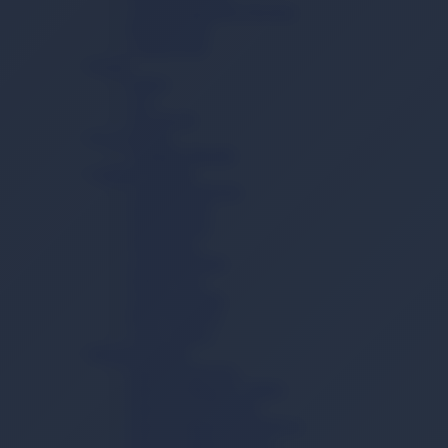
Vücut Temizleme Havlusu
Mesane Pedi
Lohusa Pedi
İçecek
Kahve
Çay
Toz İçecek
Ev ve Yaşam
Temizlik Mendili
Çamaşır Yıkama
Çamaşır Deterjanı
Sıvı Deterjan
Toz Deterjan
Yumuşatıcı
Çamaşır Tableti
Sabun Tozu
Çamaşır Sodası
Kireç Önleyici
Leke Çıkarıcı
Bulaşık Yıkama
Bulaşık Deterjanı
Bulaşık Makinesi Tableti
Bulaşık Jel Deterjanı
Bulaşık Makinesi Parlatıcısı
Bulaşık Makinesi Tuzu