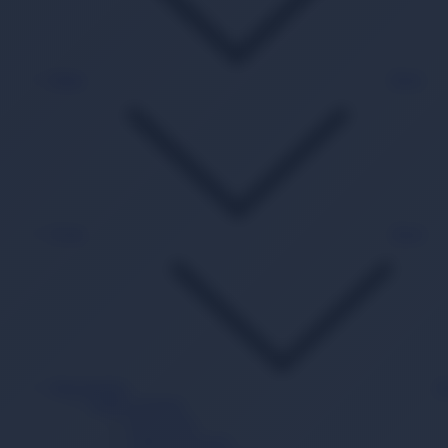
Kitap
Back
Oyun
Back
Süpermarket
B
Sağlık Ürünleri
Hasta Bezi
Yatak Koruyucu