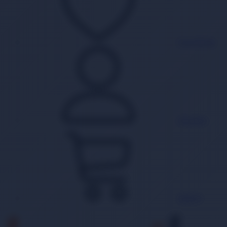
Favorilerim
Hesabım
Sepet
0