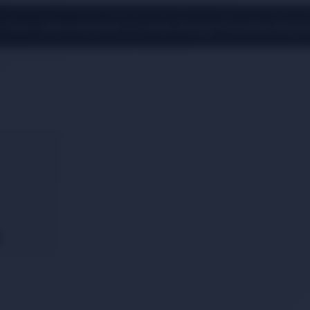
 Üzeri Alışverişlerde Ücretsiz Kargo Fırsatını Kaçı