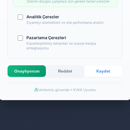
Back
Sitenin düzgün çalışması için gerekli temel çerezler
Analitik Çerezler
Ziyaretçi istatistikleri ve site performansı analizi
Pazarlama Çerezleri
Kişiselleştirilmiş reklamlar ve sosyal medya
entegrasyonu
Onaylıyorum
Reddet
Kaydet
Verileriniz güvende • KVKK Uyumlu
k