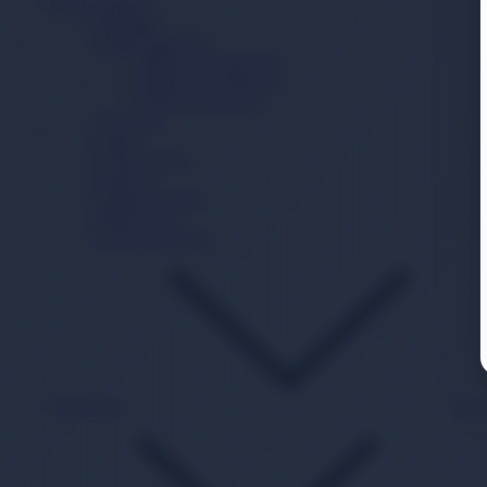
Bebek Bakım
Şampuan
Bebek Deterjanı
Bebek Sıvı Deterjanı
Bebek Toz Deterjanı
Bebek Yumuşatıcı
Alt Açma
Sabun
Krem/Losyon
Kolonya
Pamuk Ürünleri
Bebek Yağı
Güneş Koruyucu
Akıl Zeka
Bac