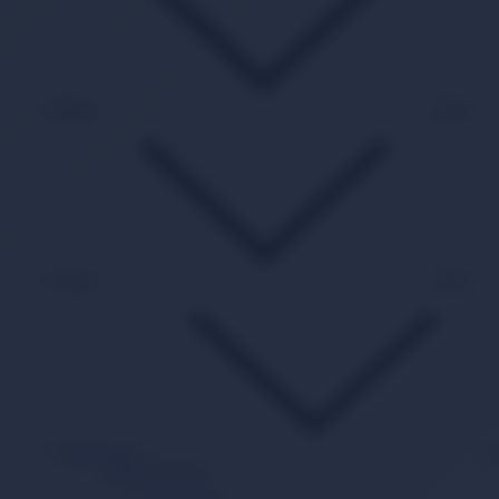
Kitap
Back
Oyun
Back
Süpermarket
B
Sağlık Ürünleri
Hasta Bezi