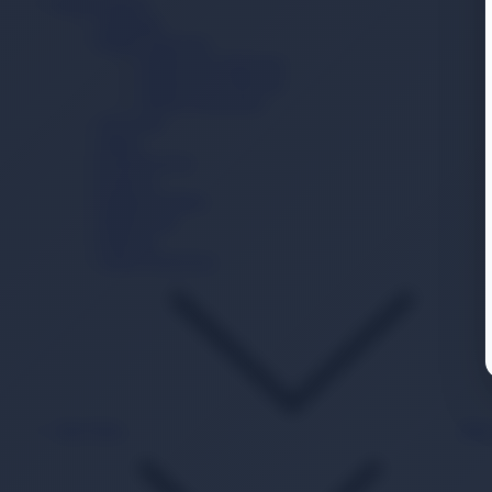
Bebek Bakım
Şampuan
Bebek Deterjanı
Bebek Sıvı Deterjanı
Bebek Toz Deterjanı
Bebek Yumuşatıcı
Alt Açma
Sabun
Krem/Losyon
Kolonya
Pamuk Ürünleri
Bebek Yağı
Deterjan
Güneş Koruyucu
Akıl Zeka
Bac