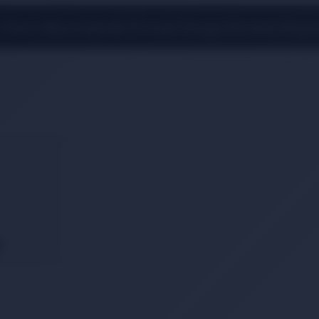
 Üzeri Alışverişlerde Ücretsiz Kargo Fırsatını Kaçı