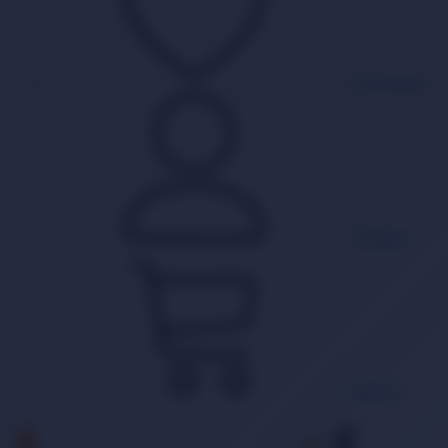
Favorilerim
Hesabım
Sepet
0