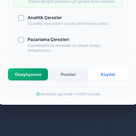
Back
Sitenin düzgün çalışması için gerekli temel çerezler
Analitik Çerezler
Ziyaretçi istatistikleri ve site performansı analizi
Pazarlama Çerezleri
Kişiselleştirilmiş reklamlar ve sosyal medya
entegrasyonu
Onaylıyorum
Reddet
Kaydet
Verileriniz güvende • KVKK Uyumlu
k