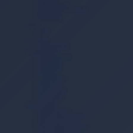
Yatak Koruyucu
Vücut Temizleme Havlusu
Mesane Pedi
Lohusa Pedi
İçecek
Kahve
Çay
Ev ve Yaşam
Temizlik Mendili
Çamaşır Yıkama
Çamaşır Deterjanı
Sıvı Deterjan
Toz Deterjan
Yumuşatıcı
Çamaşır Tableti
Sabun Tozu
Çamaşır Sodası
Kireç Önleyici
Leke Çıkarıcı
Bulaşık Yıkama
Bulaşık Deterjanı
Bulaşık Makinesi Tableti
Bulaşık Jel Deterjanı
Bulaşık Makinesi Parlatıcısı
Bulaşık Makinesi Tuzu