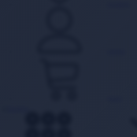
Favorilerim
Hesabım
Sepet
0