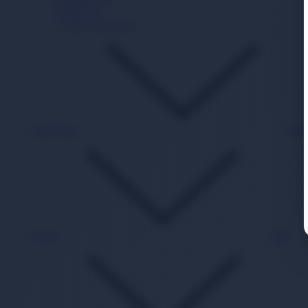
Deterjan
Güneş Koruyucu
Akıl Zeka
Bac
Kitap
Back