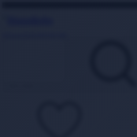
500 TL Üzeri Alışverişlerde Ücretsiz Kargo Fırsatını Kaçırmayın
Whatsapp Destek
0850 840 2089