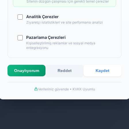
Sitenin düzgün çalışması için gerekli temel çerezler
Analitik Çerezler
Ziyaretçi istatistikleri ve site performansı analizi
Pazarlama Çerezleri
Kişiselleştirilmiş reklamlar ve sosyal medya
entegrasyonu
k
Onaylıyorum
Reddet
Kaydet
Verileriniz güvende • KVKK Uyumlu