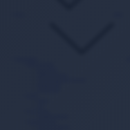
Oyun
Back
Süpermarket
B
Sağlık Ürünleri
Hasta Bezi
Yatak Koruyucu
Vücut Temizleme Havlusu
Mesane Pedi
Lohusa Pedi
İçecek
Kahve
Çay
Ev ve Yaşam
Temizlik Mendili
Çamaşır Yıkama
Çamaşır Deterjanı