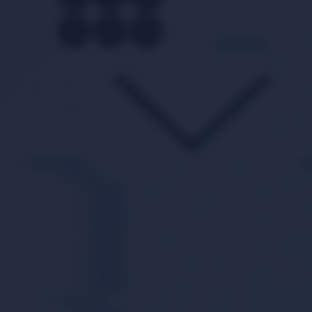
Kategoriler
Bebek Bezi
Ba
Cırtlı Bez
0 Beden
1 Beden
2 Beden
3 Beden
4 Beden
5 Beden
6 Beden
7 Beden
8 Beden
Külot Bez