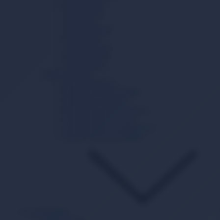
Sıvı Deterjan
Toz Deterjan
Yumuşatıcı
Çamaşır Tableti
Sabun Tozu
Çamaşır Sodası
Kireç Önleyici
Leke Çıkarıcı
Bulaşık Yıkama
Bulaşık Deterjanı
Bulaşık Makinesi Tableti
Bulaşık Jel Deterjanı
Bulaşık Makinesi Parlatıcısı
Bulaşık Makinesi Tuzu
Bulaşık Makinesi Temizleyici
Bulaşık Makinesi Kokusu
Kişisel Bakım