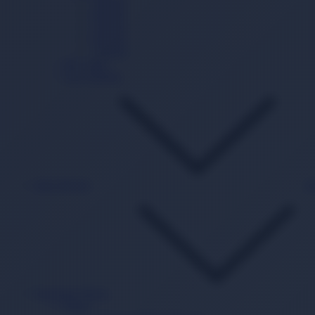
3 Beden
4 Beden
5 Beden
6 Beden
7 Beden
Mayo Bez
Gece Külodu
Islak Mendil
B
Beslenme Mama
Mama