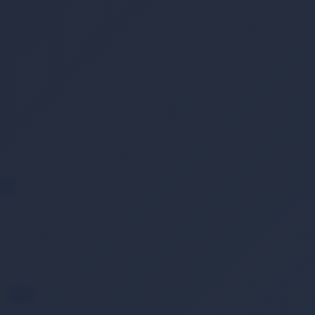
ack
Back