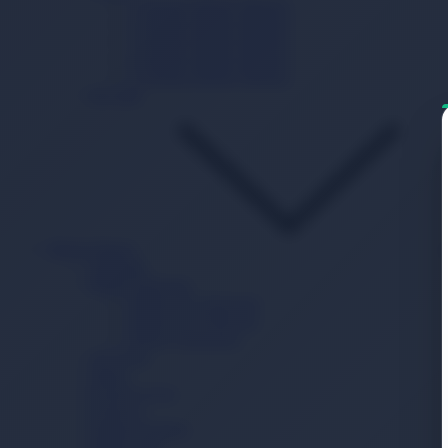
1 Numara Bebek Maması
2 Numara Bebek Maması
3 Numara Bebek Maması
4 Numara Bebek Maması
5 Numara Bebek Maması
Ek Gıda
Bebek Bakım
Şampuan
Bebek Deterjanı
Bebek Sıvı Deterjanı
Bebek Toz Deterjanı
Bebek Yumuşatıcı
Alt Açma
Sabun
Krem/Losyon
Kolonya
Pamuk Ürünleri
Bebek Yağı