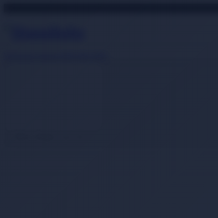
500 TL Üzeri Alışverişlerde Ücretsiz Kargo Fırsatını Kaçırmayın
Whatsapp Destek
0850 840 2089