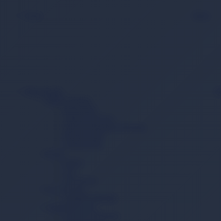
Oyun
Back
Süpermarket
B
Sağlık Ürünleri
Hasta Bezi
Yatak Koruyucu
Vücut Temizleme Havlusu
Mesane Pedi
Lohusa Pedi
İçecek
Kahve
Çay
Toz İçecek
Ev ve Yaşam
Temizlik Mendili
Çamaşır Yıkama
Çamaşır Deterjanı