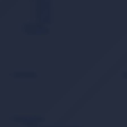
3 Beden
4 Beden
5 Beden
6 Beden
7 Beden
Mayo Bez
Gece Külodu
Islak Mendil
B
Beslenme Mama
Mama