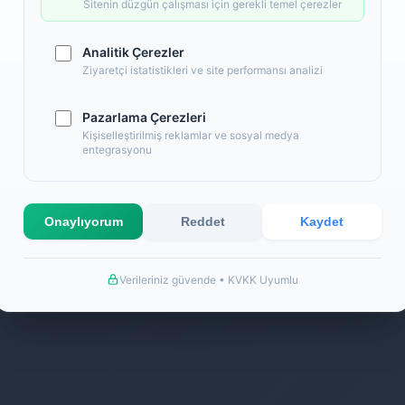
Sitenin düzgün çalışması için gerekli temel çerezler
Analitik Çerezler
Ziyaretçi istatistikleri ve site performansı analizi
Pazarlama Çerezleri
Kişiselleştirilmiş reklamlar ve sosyal medya
entegrasyonu
k
Onaylıyorum
Reddet
Kaydet
Verileriniz güvende • KVKK Uyumlu