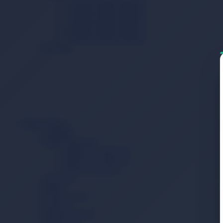
1 Numara Bebek Maması
2 Numara Bebek Maması
3 Numara Bebek Maması
4 Numara Bebek Maması
5 Numara Bebek Maması
Ek Gıda
Bebek Bakım
Şampuan
Bebek Deterjanı
Bebek Sıvı Deterjanı
Bebek Toz Deterjanı
Bebek Yumuşatıcı
Alt Açma
Sabun
Krem/Losyon
Kolonya
Pamuk Ürünleri
Bebek Yağı