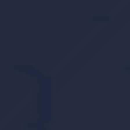
Kategoriler
Bebek Bezi
Ba
Cırtlı Bez
0 Beden
1 Beden
2 Beden
3 Beden
4 Beden
5 Beden
6 Beden
7 Beden
8 Beden
Külot Bez