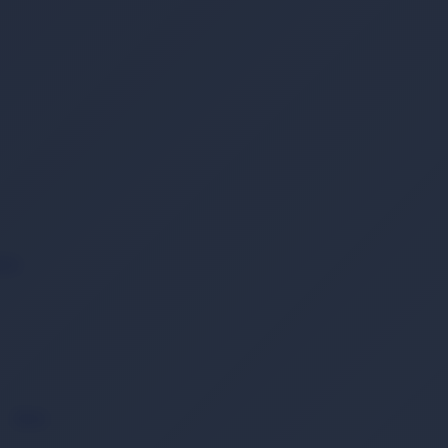
ack
Back