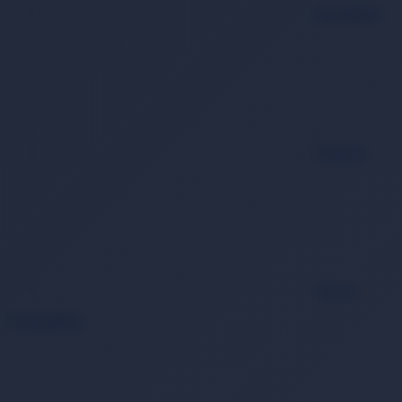
Favorilerim
Hesabım
Sepet
0