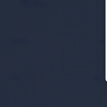
Güneş Koruyucu
Akıl Zeka
Bac
Kitap
Back