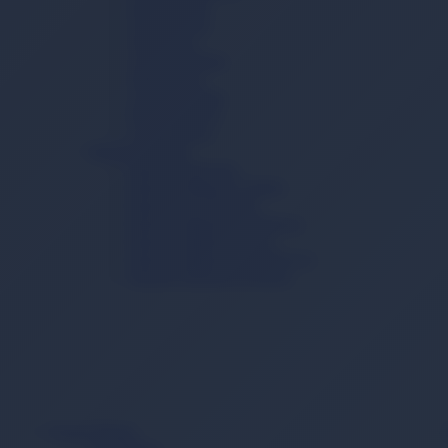
Sıvı Deterjan
Toz Deterjan
Yumuşatıcı
Çamaşır Tableti
Sabun Tozu
Çamaşır Sodası
Kireç Önleyici
Leke Çıkarıcı
Bulaşık Yıkama
Bulaşık Deterjanı
Bulaşık Makinesi Tableti
Bulaşık Jel Deterjanı
Bulaşık Makinesi Parlatıcısı
Bulaşık Makinesi Tuzu
Bulaşık Makinesi Temizleyici
Bulaşık Makinesi Kokusu
Kişisel Bakım