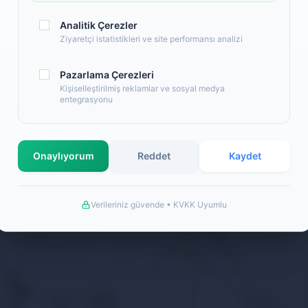
Analitik Çerezler
Ziyaretçi istatistikleri ve site performansı analizi
Pazarlama Çerezleri
Kişiselleştirilmiş reklamlar ve sosyal medya
entegrasyonu
Onaylıyorum
Reddet
Kaydet
Verileriniz güvende • KVKK Uyumlu