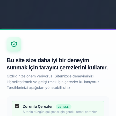
Bu site size daha iyi bir deneyim
sunmak için tarayıcı çerezlerini kullanır.
Gizliliğinize önem veriyoruz. Sitemizde deneyiminizi
kişiselleştirmek ve geliştirmek için çerezler kullanıyoruz.
Tercihlerinizi aşağıdan yönetebilirsiniz.
Zorunlu Çerezler
GEREKLI
Sitenin düzgün çalışması için gerekli temel çerezler