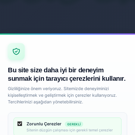
Bu site size daha iyi bir deneyim
sunmak için tarayıcı çerezlerini kullanır.
Gizliliğinize önem veriyoruz. Sitemizde deneyiminizi
kişiselleştirmek ve geliştirmek için çerezler kullanıyoruz.
Tercihlerinizi aşağıdan yönetebilirsiniz.
Zorunlu Çerezler
GEREKLI
Sitenin düzgün çalışması için gerekli temel çerezler