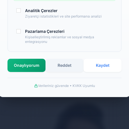
Analitik Çerezler
Ziyaretçi istatistikleri ve site performansı analizi
Pazarlama Çerezleri
Kişiselleştirilmiş reklamlar ve sosyal medya
entegrasyonu
Onaylıyorum
Reddet
Kaydet
Verileriniz güvende • KVKK Uyumlu