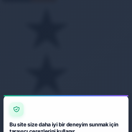
Bu site size daha iyi bir deneyim sunmak için
tarayıcı çerezlerini kullanır.