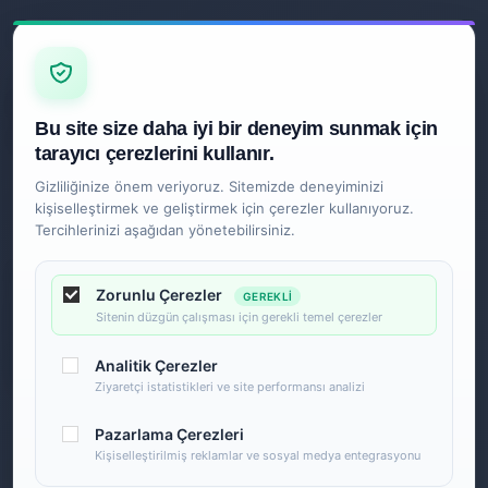
Z
İLETIŞIM
Ankara
Bu site size daha iyi bir deneyim sunmak için
0850 840 2089
tarayıcı çerezlerini kullanır.
Gizliliğinize önem veriyoruz. Sitemizde deneyiminizi
kişiselleştirmek ve geliştirmek için çerezler kullanıyoruz.
Tercihlerinizi aşağıdan yönetebilirsiniz.
Zorunlu Çerezler
GEREKLI
Sitenin düzgün çalışması için gerekli temel çerezler
Analitik Çerezler
Ziyaretçi istatistikleri ve site performansı analizi
Pazarlama Çerezleri
Kişiselleştirilmiş reklamlar ve sosyal medya entegrasyonu