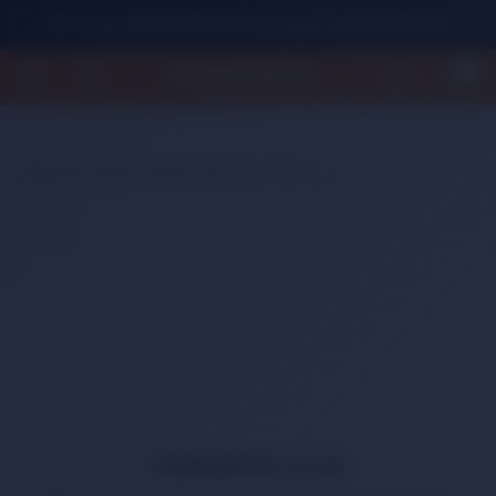
500 TL Üzeri Alışverişlerde Ücretsiz Kargo Fırsatını Kaçırmayın!
0
Anasayfa
Kitap
Yetişkin Kitapları
Klasikler
HABERDAR OLUN