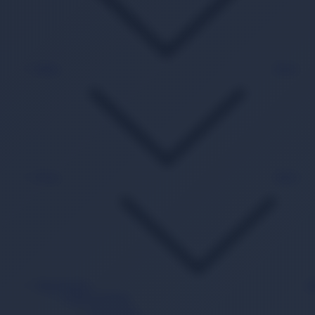
Kitap
Back
Oyun
Back
Süpermarket
B
Sağlık Ürünleri
Hasta Bezi