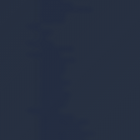
Yatak Koruyucu
Vücut Temizleme Havlusu
Mesane Pedi
Lohusa Pedi
İçecek
Kahve
Çay
Ev ve Yaşam
Temizlik Mendili
Çamaşır Yıkama
Çamaşır Deterjanı
Sıvı Deterjan
Toz Deterjan
Yumuşatıcı
Çamaşır Tableti
Sabun Tozu
Çamaşır Sodası
Kireç Önleyici
Leke Çıkarıcı
Bulaşık Yıkama
Bulaşık Deterjanı
Bulaşık Makinesi Tableti
Bulaşık Jel Deterjanı
Bulaşık Makinesi Parlatıcısı
Bulaşık Makinesi Tuzu