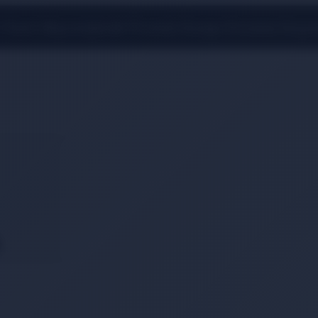
 Üzeri Alışverişlerde Ücretsiz Kargo Fırsatını Kaçı