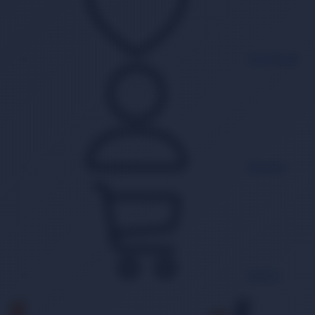
Favorilerim
Hesabım
Sepet
0