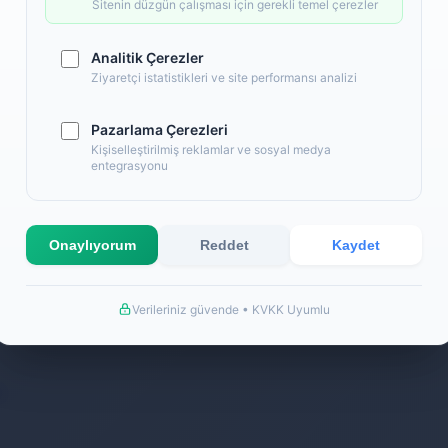
Back
Sitenin düzgün çalışması için gerekli temel çerezler
Analitik Çerezler
Ziyaretçi istatistikleri ve site performansı analizi
Pazarlama Çerezleri
Kişiselleştirilmiş reklamlar ve sosyal medya
entegrasyonu
Onaylıyorum
Reddet
Kaydet
Verileriniz güvende • KVKK Uyumlu
k