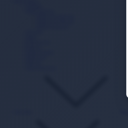
Bebek Bakım
Şampuan
Bebek Deterjanı
Bebek Sıvı Deterjanı
Bebek Toz Deterjanı
Bebek Yumuşatıcı
Alt Açma
Sabun
Krem/Losyon
Kolonya
Pamuk Ürünleri
Bebek Yağı
Deterjan
Güneş Koruyucu
Akıl Zeka
Bac