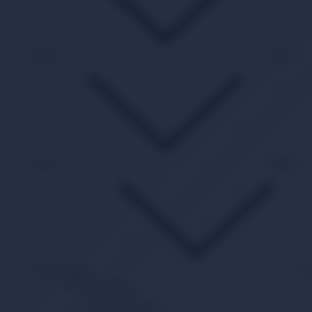
Kitap
Back
Oyun
Back
Süpermarket
B
Sağlık Ürünleri
Hasta Bezi
Yatak Koruyucu