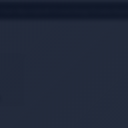
 Üzeri Alışverişlerde Ücretsiz Kargo Fırsatını Kaçı