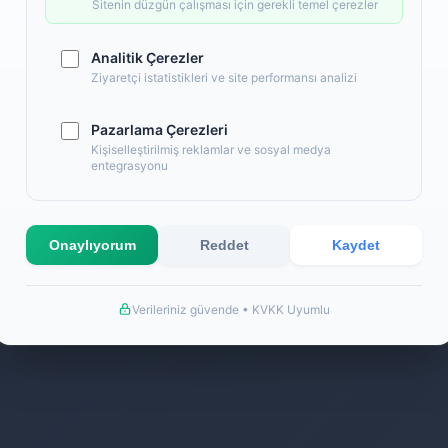
Back
Sitenin düzgün çalışması için gerekli temel çerezler
Analitik Çerezler
Ziyaretçi istatistikleri ve site performansı analizi
Pazarlama Çerezleri
Kişiselleştirilmiş reklamlar ve sosyal medya
entegrasyonu
Onaylıyorum
Reddet
Kaydet
Verileriniz güvende • KVKK Uyumlu
k