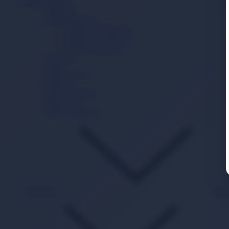
Bebek Bakım
Şampuan
Bebek Deterjanı
Bebek Sıvı Deterjanı
Bebek Toz Deterjanı
Bebek Yumuşatıcı
Alt Açma
Sabun
Krem/Losyon
Kolonya
Pamuk Ürünleri
Bebek Yağı
Güneş Koruyucu
Akıl Zeka
Bac