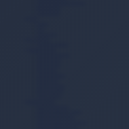
Vücut Temizleme Havlusu
Mesane Pedi
Lohusa Pedi
İçecek
Kahve
Çay
Toz İçecek
Ev ve Yaşam
Temizlik Mendili
Çamaşır Yıkama
Çamaşır Deterjanı
Sıvı Deterjan
Toz Deterjan
Yumuşatıcı
Çamaşır Tableti
Sabun Tozu
Çamaşır Sodası
Kireç Önleyici
Leke Çıkarıcı
Bulaşık Yıkama
Bulaşık Deterjanı
Bulaşık Makinesi Tableti
Bulaşık Jel Deterjanı
Bulaşık Makinesi Parlatıcısı
Bulaşık Makinesi Tuzu