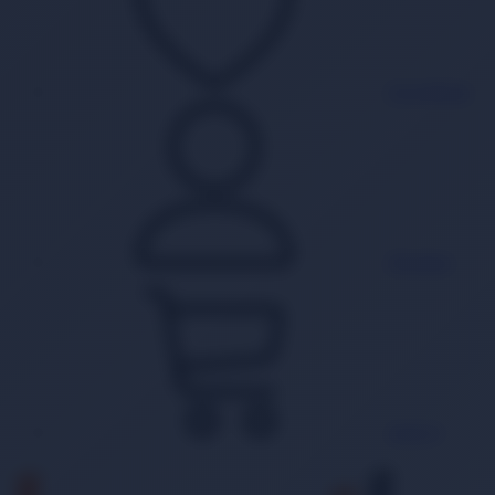
Favorilerim
Hesabım
Sepet
0