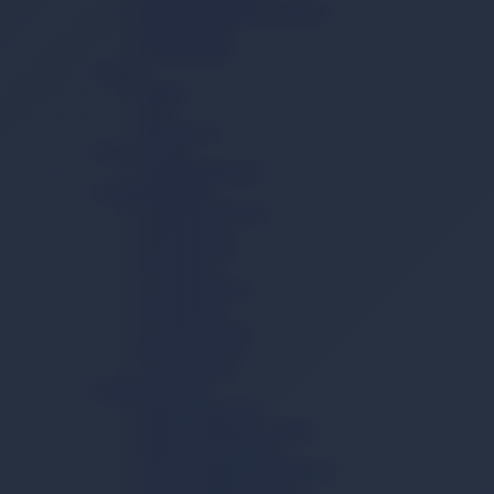
Vücut Temizleme Havlusu
Mesane Pedi
Lohusa Pedi
İçecek
Kahve
Çay
Toz İçecek
Ev ve Yaşam
Temizlik Mendili
Çamaşır Yıkama
Çamaşır Deterjanı
Sıvı Deterjan
Toz Deterjan
Yumuşatıcı
Çamaşır Tableti
Sabun Tozu
Çamaşır Sodası
Kireç Önleyici
Leke Çıkarıcı
Bulaşık Yıkama
Bulaşık Deterjanı
Bulaşık Makinesi Tableti
Bulaşık Jel Deterjanı
Bulaşık Makinesi Parlatıcısı
Bulaşık Makinesi Tuzu