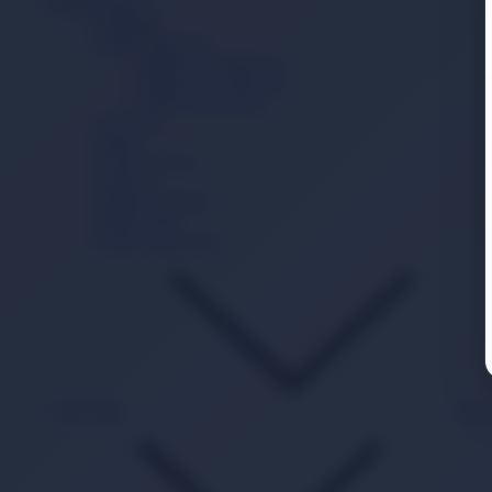
Bebek Bakım
Şampuan
Bebek Deterjanı
Bebek Sıvı Deterjanı
Bebek Toz Deterjanı
Bebek Yumuşatıcı
Alt Açma
Sabun
Krem/Losyon
Kolonya
Pamuk Ürünleri
Bebek Yağı
Güneş Koruyucu
Akıl Zeka
Bac