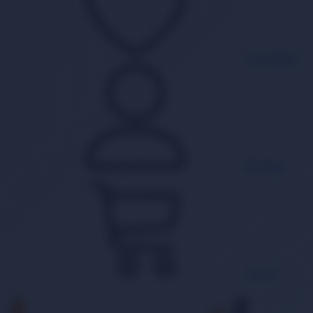
Favorilerim
Hesabım
Sepet
0