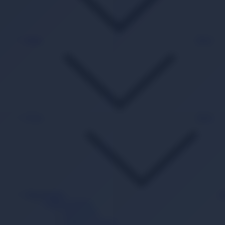
Kitap
Back
Oyun
Back
Süpermarket
B
Sağlık Ürünleri
Hasta Bezi
Yatak Koruyucu