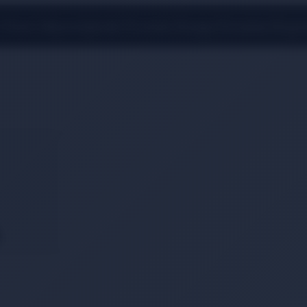
 Üzeri Alışverişlerde Ücretsiz Kargo Fırsatını Kaçı