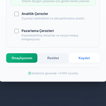
Back
Sitenin düzgün çalışması için gerekli temel çerezler
Analitik Çerezler
Ziyaretçi istatistikleri ve site performansı analizi
Pazarlama Çerezleri
Kişiselleştirilmiş reklamlar ve sosyal medya
entegrasyonu
Onaylıyorum
Reddet
Kaydet
Verileriniz güvende • KVKK Uyumlu
k