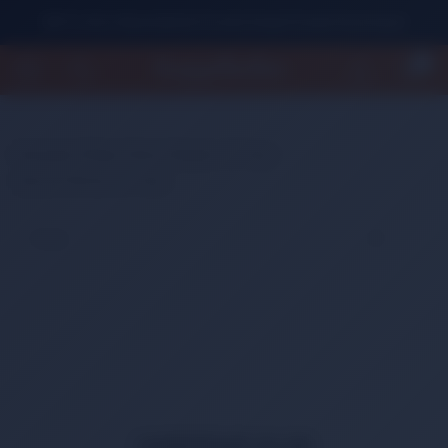
500 TL Üzeri Alışverişlerde Ücretsiz Kargo Fırsatını Kaçırmayın!
0
Anasayfa
Kitap
Genç Kitapları 10 Yaş+
Çocuk Roman 10 Yaş+
HABERDAR OLUN