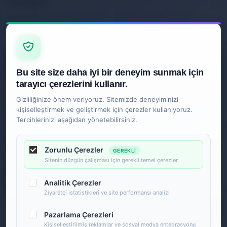
KURUMSAL
I
Z
İLETIŞIM
Ankara
Bu site size daha iyi bir deneyim sunmak için
0850 840 2089
tarayıcı çerezlerini kullanır.
Gizliliğinize önem veriyoruz. Sitemizde deneyiminizi
kişiselleştirmek ve geliştirmek için çerezler kullanıyoruz.
Tercihlerinizi aşağıdan yönetebilirsiniz.
Zorunlu Çerezler
GEREKLI
Sitenin düzgün çalışması için gerekli temel çerezler
Analitik Çerezler
Ziyaretçi istatistikleri ve site performansı analizi
Pazarlama Çerezleri
Kişiselleştirilmiş reklamlar ve sosyal medya entegrasyonu