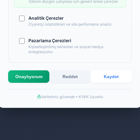
Back
Sitenin düzgün çalışması için gerekli temel çerezler
Analitik Çerezler
Ziyaretçi istatistikleri ve site performansı analizi
Pazarlama Çerezleri
Kişiselleştirilmiş reklamlar ve sosyal medya
entegrasyonu
Onaylıyorum
Reddet
Kaydet
Verileriniz güvende • KVKK Uyumlu
k