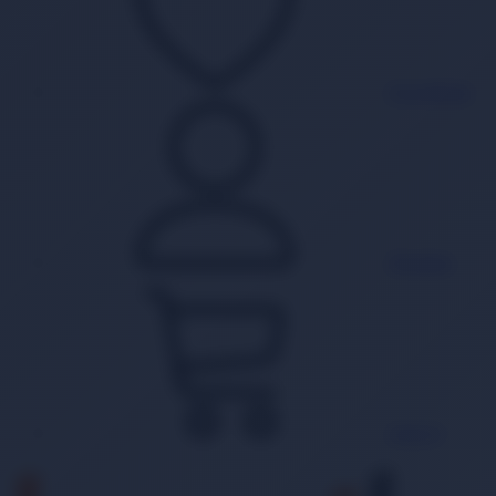
Favorilerim
Hesabım
Sepet
0