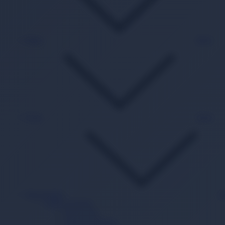
Kitap
Back
Oyun
Back
Süpermarket
B
Sağlık Ürünleri
Hasta Bezi
Yatak Koruyucu