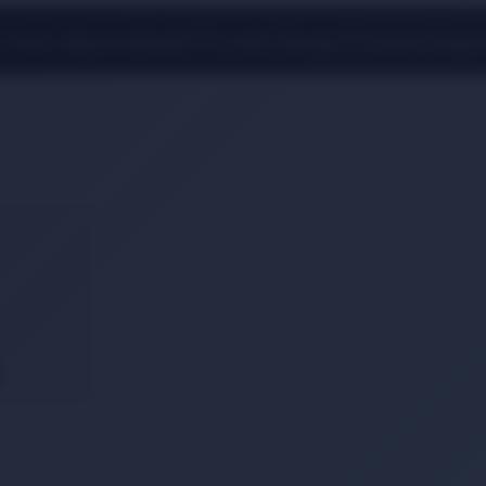
 Üzeri Alışverişlerde Ücretsiz Kargo Fırsatını Kaçı