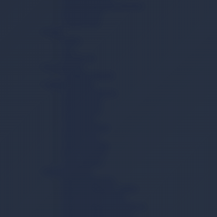
Vücut Temizleme Havlusu
Mesane Pedi
Lohusa Pedi
İçecek
Kahve
Çay
Toz İçecek
Ev ve Yaşam
Temizlik Mendili
Çamaşır Yıkama
Çamaşır Deterjanı
Sıvı Deterjan
Toz Deterjan
Yumuşatıcı
Çamaşır Tableti
Sabun Tozu
Çamaşır Sodası
Kireç Önleyici
Leke Çıkarıcı
Bulaşık Yıkama
Bulaşık Deterjanı
Bulaşık Makinesi Tableti
Bulaşık Jel Deterjanı
Bulaşık Makinesi Parlatıcısı
Bulaşık Makinesi Tuzu