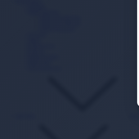
Bebek Bakım
Şampuan
Bebek Deterjanı
Bebek Sıvı Deterjanı
Bebek Toz Deterjanı
Bebek Yumuşatıcı
Alt Açma
Sabun
Krem/Losyon
Kolonya
Pamuk Ürünleri
Bebek Yağı
Güneş Koruyucu
Akıl Zeka
Bac