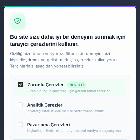
Z
İLETIŞIM
Ankara
Bu site size daha iyi bir deneyim sunmak için
0850 840 2089
tarayıcı çerezlerini kullanır.
Gizliliğinize önem veriyoruz. Sitemizde deneyiminizi
kişiselleştirmek ve geliştirmek için çerezler kullanıyoruz.
Tercihlerinizi aşağıdan yönetebilirsiniz.
Zorunlu Çerezler
GEREKLI
Sitenin düzgün çalışması için gerekli temel çerezler
Analitik Çerezler
Ziyaretçi istatistikleri ve site performansı analizi
Pazarlama Çerezleri
Kişiselleştirilmiş reklamlar ve sosyal medya entegrasyonu