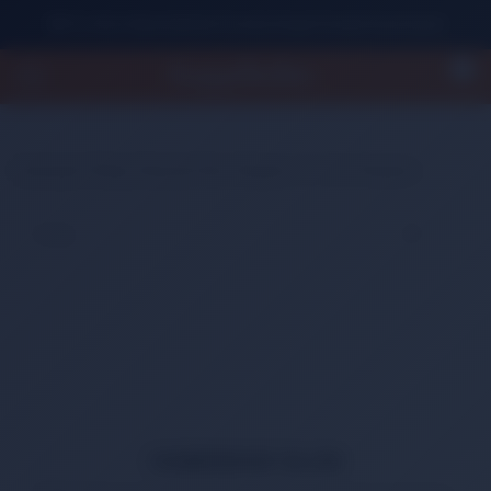
500 TL Üzeri Alışverişlerde Ücretsiz Kargo Fırsatını Kaçırmayın!
0
Anasayfa
Kitap
Kaynak Ders Kitapları
4. Sınıf Kitapları
HABERDAR OLUN