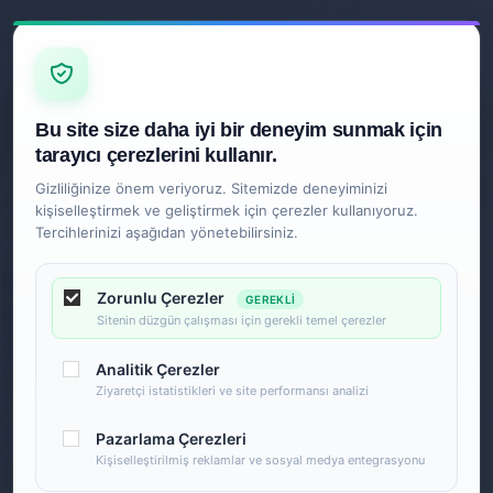
Z
İLETIŞIM
Ankara
Bu site size daha iyi bir deneyim sunmak için
0850 840 2089
tarayıcı çerezlerini kullanır.
Gizliliğinize önem veriyoruz. Sitemizde deneyiminizi
kişiselleştirmek ve geliştirmek için çerezler kullanıyoruz.
Tercihlerinizi aşağıdan yönetebilirsiniz.
Zorunlu Çerezler
GEREKLI
Sitenin düzgün çalışması için gerekli temel çerezler
Analitik Çerezler
Ziyaretçi istatistikleri ve site performansı analizi
Pazarlama Çerezleri
Kişiselleştirilmiş reklamlar ve sosyal medya entegrasyonu