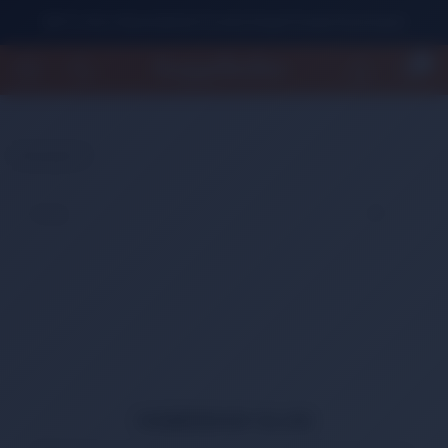
500 TL Üzeri Alışverişlerde Ücretsiz Kargo Fırsatını Kaçırmayın!
0
Anasayfa
HABERDAR OLUN