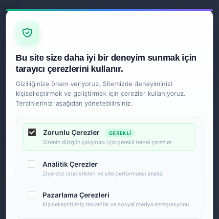
Z
İLETIŞIM
Ankara
Bu site size daha iyi bir deneyim sunmak için
0850 840 2089
tarayıcı çerezlerini kullanır.
Gizliliğinize önem veriyoruz. Sitemizde deneyiminizi
kişiselleştirmek ve geliştirmek için çerezler kullanıyoruz.
Tercihlerinizi aşağıdan yönetebilirsiniz.
Zorunlu Çerezler
GEREKLI
Sitenin düzgün çalışması için gerekli temel çerezler
Analitik Çerezler
Ziyaretçi istatistikleri ve site performansı analizi
Pazarlama Çerezleri
Kişiselleştirilmiş reklamlar ve sosyal medya entegrasyonu