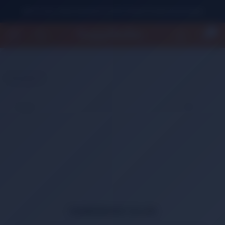
500 TL Üzeri Alışverişlerde Ücretsiz Kargo Fırsatını Kaçırmayın!
0
Anasayfa
HABERDAR OLUN