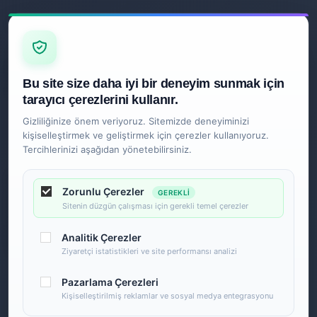
Z
İLETIŞIM
Ankara
Bu site size daha iyi bir deneyim sunmak için
0850 840 2089
tarayıcı çerezlerini kullanır.
Gizliliğinize önem veriyoruz. Sitemizde deneyiminizi
kişiselleştirmek ve geliştirmek için çerezler kullanıyoruz.
Tercihlerinizi aşağıdan yönetebilirsiniz.
Zorunlu Çerezler
GEREKLI
Sitenin düzgün çalışması için gerekli temel çerezler
Analitik Çerezler
Ziyaretçi istatistikleri ve site performansı analizi
Pazarlama Çerezleri
Kişiselleştirilmiş reklamlar ve sosyal medya entegrasyonu