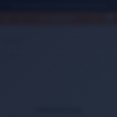
500 TL Üzeri Alışverişlerde Ücretsiz Kargo Fırsatını Kaçırmayın!
0
Anasayfa
HABERDAR OLUN