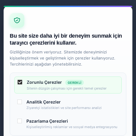
Z
İLETIŞIM
Ankara
Bu site size daha iyi bir deneyim sunmak için
0850 840 2089
tarayıcı çerezlerini kullanır.
Gizliliğinize önem veriyoruz. Sitemizde deneyiminizi
kişiselleştirmek ve geliştirmek için çerezler kullanıyoruz.
Tercihlerinizi aşağıdan yönetebilirsiniz.
Zorunlu Çerezler
GEREKLI
Sitenin düzgün çalışması için gerekli temel çerezler
Analitik Çerezler
Ziyaretçi istatistikleri ve site performansı analizi
Pazarlama Çerezleri
Kişiselleştirilmiş reklamlar ve sosyal medya entegrasyonu