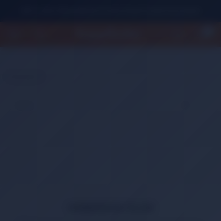
500 TL Üzeri Alışverişlerde Ücretsiz Kargo Fırsatını Kaçırmayın!
0
Anasayfa
HABERDAR OLUN