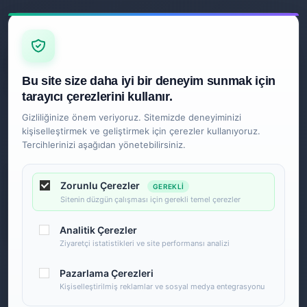
Z
İLETIŞIM
Ankara
Bu site size daha iyi bir deneyim sunmak için
0850 840 2089
tarayıcı çerezlerini kullanır.
Gizliliğinize önem veriyoruz. Sitemizde deneyiminizi
kişiselleştirmek ve geliştirmek için çerezler kullanıyoruz.
Tercihlerinizi aşağıdan yönetebilirsiniz.
Zorunlu Çerezler
GEREKLI
Sitenin düzgün çalışması için gerekli temel çerezler
Analitik Çerezler
Ziyaretçi istatistikleri ve site performansı analizi
Pazarlama Çerezleri
Kişiselleştirilmiş reklamlar ve sosyal medya entegrasyonu