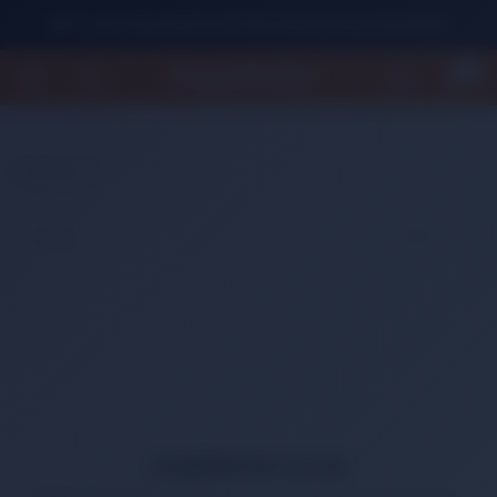
500 TL Üzeri Alışverişlerde Ücretsiz Kargo Fırsatını Kaçırmayın!
0
Anasayfa
HABERDAR OLUN