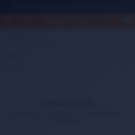
500 TL Üzeri Alışverişlerde Ücretsiz Kargo Fırsatını Kaçırmayın!
0
Anasayfa
S.S.S.
S.S.S.
HABERDAR OLUN
Bültenimize üye olup yeniliklerden ve özel fiyatlı ürünlerden
haberdar olun.