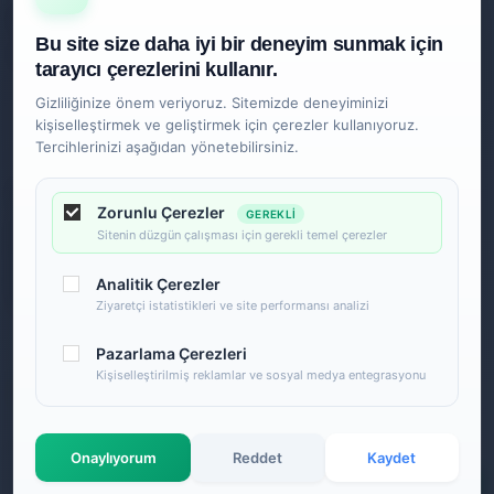
Ankara
Bu site size daha iyi bir deneyim sunmak için
0850 840 2089
tarayıcı çerezlerini kullanır.
Gizliliğinize önem veriyoruz. Sitemizde deneyiminizi
kişiselleştirmek ve geliştirmek için çerezler kullanıyoruz.
Tercihlerinizi aşağıdan yönetebilirsiniz.
Zorunlu Çerezler
GEREKLI
Sitenin düzgün çalışması için gerekli temel çerezler
Analitik Çerezler
Ziyaretçi istatistikleri ve site performansı analizi
Pazarlama Çerezleri
Kişiselleştirilmiş reklamlar ve sosyal medya entegrasyonu
Onaylıyorum
Reddet
Kaydet